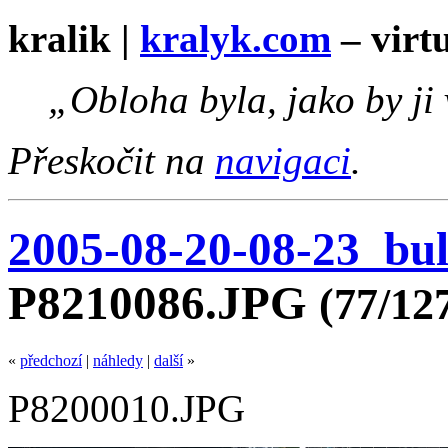
kralik |
kralyk.com
– virtu
„Obloha byla, jako by ji
Přeskočit na
navigaci
.
2005-08-20-08-23_bu
P8210086.JPG
(77/12
«
předchozí
|
náhledy
|
další
»
P8200010.JPG