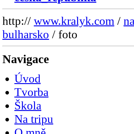
http://
www.kralyk.com
/
na
bulharsko
/ foto
Navigace
Úvod
Tvorba
Škola
Na tripu
O mně