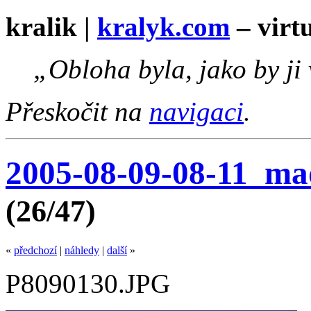
kralik |
kralyk.com
– virtu
„Obloha byla, jako by ji
Přeskočit na
navigaci
.
2005-08-09-08-11_ma
(26/47)
«
předchozí
|
náhledy
|
další
»
P8090130.JPG