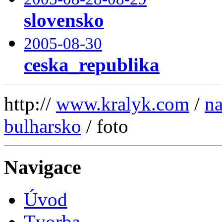
slovensko
2005-08-30
ceska_republika
http://
www.kralyk.com
/
na
bulharsko
/ foto
Navigace
Úvod
Tvorba