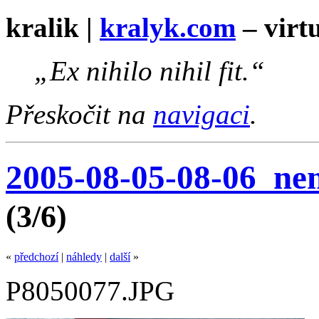
kralik |
kralyk.com
– virtu
„Ex nihilo nihil fit.“
Přeskočit na
navigaci
.
2005-08-05-08-06_ne
(3/6)
«
předchozí
|
náhledy
|
další
»
P8050077.JPG