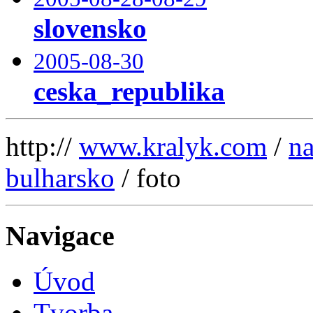
slovensko
2005-08-30
ceska_republika
http://
www.kralyk.com
/
na
bulharsko
/ foto
Navigace
Úvod
Tvorba