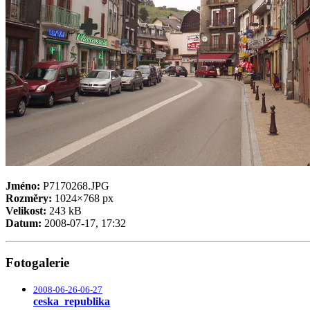
Jméno:
P7170268.JPG
Rozměry:
1024×768 px
Velikost:
243 kB
Datum:
2008-07-17, 17:32
Fotogalerie
2008-06-26-06-27
ceska_republika