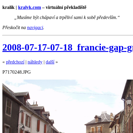
kralik |
kralyk.com
– virtuální překladiště
„Musíme být chápaví a trpěliví sami k sobě především.“
Přeskočit na
navigaci
.
2008-07-17-07-18_francie-gap-g
«
předchozí
|
náhledy
|
další
»
P7170248.JPG