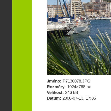
Jméno:
P7130078.JPG
Rozměry:
1024×768 px
Velikost:
246 kB
Datum:
2008-07-13, 17:35