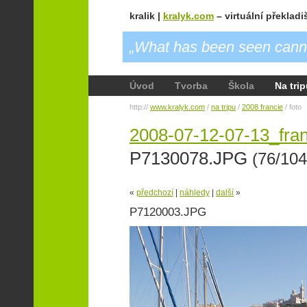
kralik |
kralyk.com
– virtuální překladi
„What has been seen cann
Úvod
Tvorba
Škola
Na tri
http://
www.kralyk.com
/
na tripu
/
2008 francie
/ foto
2008-07-12-07-13_fran
P7130078.JPG
(76/104
«
předchozí
|
náhledy
|
další
»
P7120003.JPG