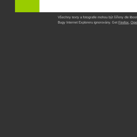
Všechny texty a fotografie mohou být šířeny dle libost
Bugy Internet Exploreru ignorovány. Get
Firefox
,
Ope