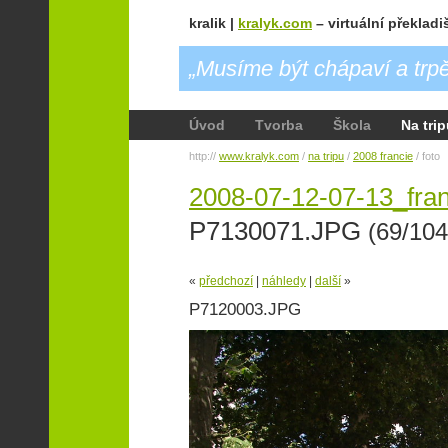
kralik |
kralyk.com
– virtuální překladi
„Musíme být chápaví a trpě
Úvod
Tvorba
Škola
Na tri
http://
www.kralyk.com
/
na tripu
/
2008 francie
/ foto
2008-07-12-07-13_fran
P7130071.JPG
(69/104
«
předchozí
|
náhledy
|
další
»
P7120003.JPG