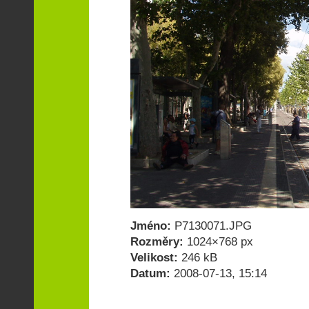
Jméno:
P7130071.JPG
Rozměry:
1024×768 px
Velikost:
246 kB
Datum:
2008-07-13, 15:14