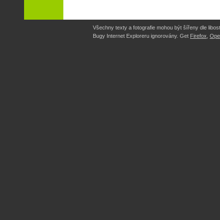
Všechny texty a fotografie mohou být šířeny dle libost
Bugy Internet Exploreru ignorovány. Get
Firefox
,
Ope