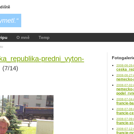
adiště
ymetl.“
ripu
O mně
Temp
oto
a_republika-predni_vyton-
Fotogaleri
G
2008-06-26-
(7/14)
ceska_rep
2008-06-27-
nemecko-
2008-07-02-
nemecko-
podel_ryn
2008-07-04-
francie-ba
2008-07-08-
francie-c
2008-07-09-
francie-st
2008-07-12-
francie-n