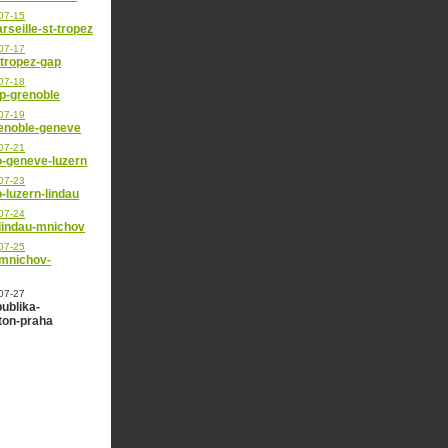
07-15
rseille-st-tropez
07-17
-tropez-gap
07-18
ap-grenoble
07-19
renoble-geneve
07-21
-geneve-luzern
07-23
-luzern-lindau
07-24
lindau-mnichov
07-25
mnichov-
07-27
ublika-
ton-praha