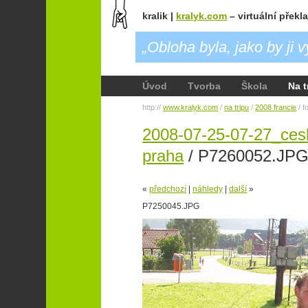
kralik |
kralyk.com
– virtuální překl
„Obloha byla, jako by ji v
Úvod
Tvorba
Škola
Na t
http://
www.kralyk.com
/
na tripu
/
2008 francie
/ f
2008-07-25-07-27_cesk
praha
/ P7260052.JP
«
předchozí
|
náhledy
|
další
»
P7250045.JPG