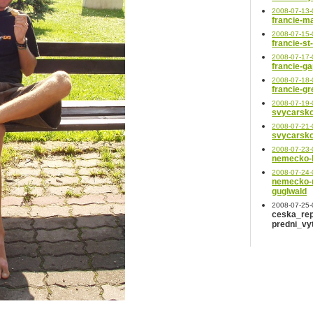
2008-07-13-
francie-ma
2008-07-15-
francie-st
2008-07-17-
francie-g
2008-07-18-
francie-g
2008-07-19-
svycarsko
2008-07-21-
svycarsko
2008-07-23-
nemecko-
2008-07-24-
nemecko-
guglwald
2008-07-25-
ceska_rep
predni_vy