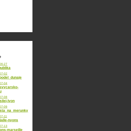
e
06-27
ublika
07-02
podel_dunaje
07-04
svycarsko-
u
07-08
silej-lyon
07-09
esta_na_merunky
07-11
-jalle-nyons
07-13
yons-marseille